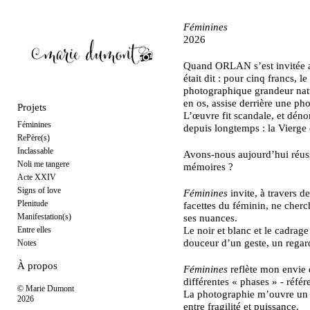
Féminines
2026
Quand ORLAN s’est invitée a
était dit : pour cinq francs, 
photographique grandeur natur
en os, assise derrière une ph
Projets
L’œuvre fit scandale, et déno
Féminines
depuis longtemps : la Vierge e
RePère(s)
Inclassable
Avons-nous aujourd’hui réuss
Noli me tangere
mémoires ?
Acte XXIV
Signs of love
Féminines
invite, à travers d
Plenitude
facettes du féminin, ne cherch
Manifestation(s)
ses nuances.
Entre elles
Le noir et blanc et le cadrage
douceur d’un geste, un regar
Notes
À propos
Féminines
reflète mon envie 
différentes « phases » - réfé
© Marie Dumont
La photographie m’ouvre un es
2026
entre fragilité et puissance.